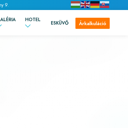
ny 9.
ALÉRIA
HOTEL
ESKÜVŐ
Árkalkuláció