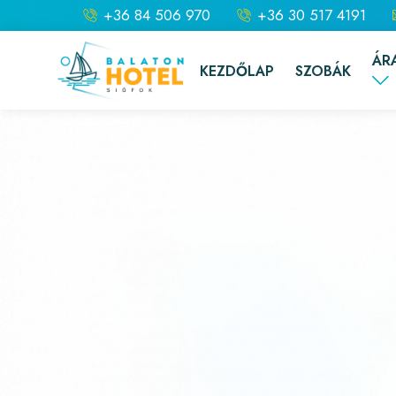
+36 84 506 970
+36 30 517 4191
ÁR
KEZDŐLAP
SZOBÁK