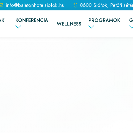
info@balatonhotelsiofok.hu
8600 Siófok, Petőfi sétá
AK
KONFERENCIA
PROGRAMOK
G
WELLNESS