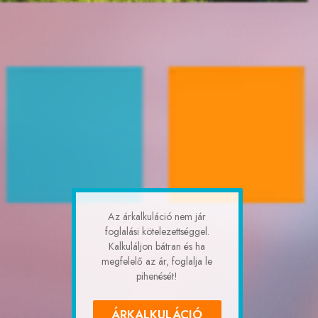
Az árkalkuláció nem jár
foglalási kötelezettséggel.
Kalkuláljon bátran és ha
megfelelő az ár, foglalja le
pihenését!
ÁRKALKULÁCIÓ