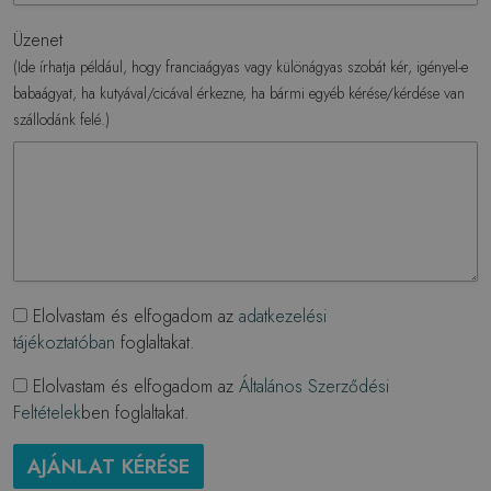
Üzenet
(Ide írhatja például, hogy franciaágyas vagy különágyas szobát kér, igényel-e
babaágyat, ha kutyával/cicával érkezne, ha bármi egyéb kérése/kérdése van
szállodánk felé.)
Elolvastam és elfogadom az
adatkezelési
tájékoztatóban
foglaltakat.
Elolvastam és elfogadom az
Általános Szerződési
Feltételek
ben foglaltakat.
AJÁNLAT KÉRÉSE