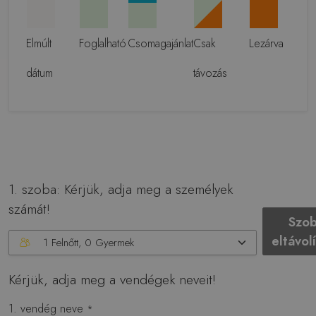
Elmúlt
Foglalható
Csomagajánlat
Csak
Lezárva
dátum
távozás
1
. szoba: Kérjük, adja meg a személyek
számát!
Szo
eltávol
1 Felnőtt
,
0 Gyermek
Kérjük, adja meg a vendégek neveit!
1
. vendég neve
*