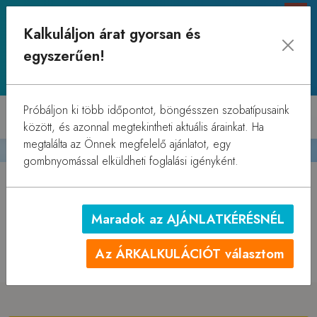
+36 84 506 970
+36 30 517 4191
Kalkuláljon árat gyorsan és
info@balatonhotelsiofok.hu
egyszerűen!
8600 Siófok, Petőfi sétány 9.
Próbáljon ki több időpontot, böngésszen szobatípusaink
AJÁNLATKÉRÉS
között, és azonnal megtekintheti aktuális árainkat. Ha
megtalálta az Önnek megfelelő ajánlatot, egy
gombnyomással elküldheti foglalási igényként.
Kérje egyedi ajánlatunkat!
Maradok az AJÁNLATKÉRÉSNÉL
A megadott információk alapján kollégáink elküldik Önnek
e-mailben szállodánk személyre szóló, egyedi árajánlatát.
Az ÁRKALKULÁCIÓT választom