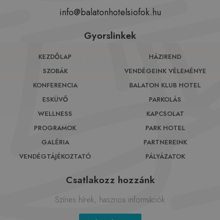
info@balatonhotelsiofok.hu
Gyorslinkek
KEZDŐLAP
HÁZIREND
SZOBÁK
VENDÉGEINK VÉLEMÉNYE
KONFERENCIA
BALATON KLUB HOTEL
ESKÜVŐ
PARKOLÁS
WELLNESS
KAPCSOLAT
PROGRAMOK
PARK HOTEL
GALÉRIA
PARTNEREINK
VENDÉGTÁJÉKOZTATÓ
PÁLYÁZATOK
Csatlakozz hozzánk
Színes hírek, hasznos információk