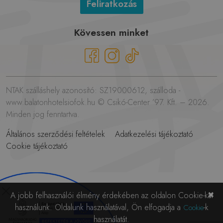
Feliratkozás
Kövessen minket
NTAK szálláshely azonosító: SZ19000612, szálloda -
www.balatonhotelsiofok.hu © Csikó-Center ’97. Kft. – 2026.
Minden jog fenntartva.
Általános szerződési feltételek
Adatkezelési tájékoztató
Cookie tájékoztató
✖
A jobb felhasználói élmény érdekében az oldalon Cookie-kat
használunk. Oldalunk használatával, Ön elfogadja a
-k
Cookie
használatát.