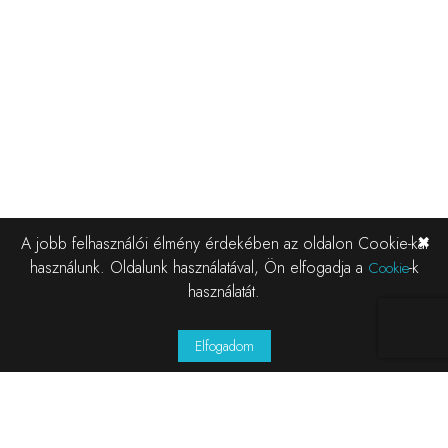
✖
A jobb felhasználói élmény érdekében az oldalon Cookie-kat
használunk. Oldalunk használatával, Ön elfogadja a
-k
Cookie
használatát.
Elfogadom