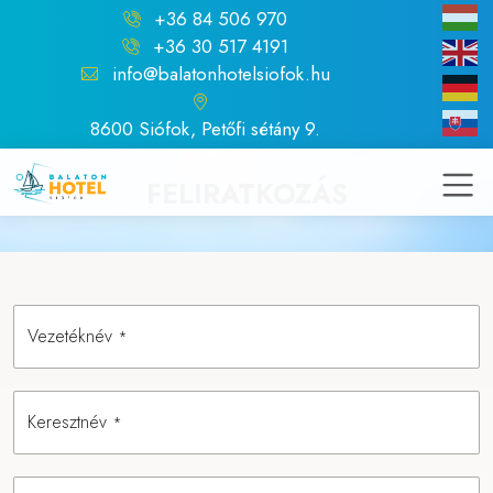
+36 84 506 970
+36 30 517 4191
info@balatonhotelsiofok.hu
8600 Siófok, Petőfi sétány 9.
FELIRATKOZÁS
Vezetéknév
*
Keresztnév
*