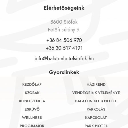
Elérhetőségeink
8600 Siófok
Petőfi sétány 9.
+36 84 506 970
+36 30 517 4191
info@balatonhotelsiofok.hu
Gyorslinkek
KEZDŐLAP
HÁZIREND
SZOBÁK
VENDÉGEINK VÉLEMÉNYE
KONFERENCIA
BALATON KLUB HOTEL
ESKÜVŐ
PARKOLÁS
WELLNESS
KAPCSOLAT
PROGRAMOK
PARK HOTEL