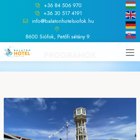
+36 84 506 970
+36 30 517 4191
info@balatonhotelsiofok.hu
8600 Siófok, Petőfi sétány 9.
PROGRAMOK